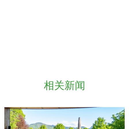
https://v.qq.com/x/page/a09472ysg3m.html
相关新闻